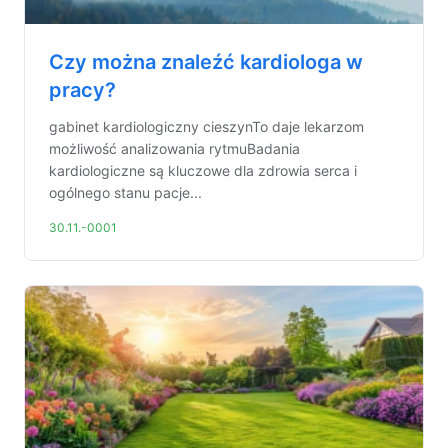
Czy można znaleźć kardiologa w
pracy?
gabinet kardiologiczny cieszynTo daje lekarzom
możliwość analizowania rytmuBadania
kardiologiczne są kluczowe dla zdrowia serca i
ogólnego stanu pacje...
30.11.-0001