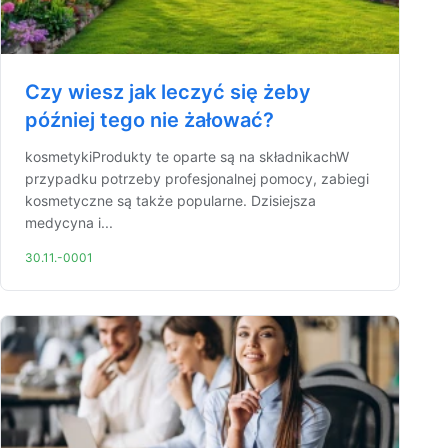
Czy wiesz jak leczyć się żeby
później tego nie żałować?
kosmetykiProdukty te oparte są na składnikachW
przypadku potrzeby profesjonalnej pomocy, zabiegi
kosmetyczne są także popularne. Dzisiejsza
medycyna i...
30.11.-0001