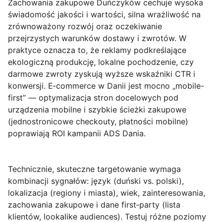
Zachowania zakupowe Duńczyków cechuje wysoka
świadomość jakości i wartości, silna wrażliwość na
zrównoważony rozwój oraz oczekiwanie
przejrzystych warunków dostawy i zwrotów. W
praktyce oznacza to, że reklamy podkreślające
ekologiczną produkcję, lokalne pochodzenie, czy
darmowe zwroty zyskują wyższe wskaźniki CTR i
konwersji. E‑commerce w Danii jest mocno „mobile-
first” — optymalizacja stron docelowych pod
urządzenia mobilne i szybkie ścieżki zakupowe
(jednostronicowe checkouty, płatności mobilne)
poprawiają ROI kampanii ADS Dania.
Technicznie, skuteczne targetowanie wymaga
kombinacji sygnałów: język (duński vs. polski),
lokalizacja (regiony i miasta), wiek, zainteresowania,
zachowania zakupowe i dane first‑party (lista
klientów, lookalike audiences). Testuj różne poziomy