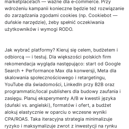
marketplace’ach — ważne dla e‑commerce. Przy
wdrożeniu kampanii konieczne będzie też rozwiązanie
do zarządzania zgodami cookies (np. Cookiebot —
duńskie narzędzie), żeby spełnić oczekiwania
użytkowników i wymogi RODO.
Jak wybrać platformy? Kieruj się celem, budżetem i
odbiorcą — i testuj.
Dla większości polskich firm
rekomendacja wygląda następująco: start od Google
Search + Performance Max dla konwersji, Meta dla
skalowania społecznościowego i retargetingu,
YouTube dla świadomości, LinkedIn przy B2B oraz
programmatic/local publishers dla budowy zaufania i
zasięgu. Planuj eksperymenty A/B w kwestii języka
(duński vs. angielski), formatów i ofert, a budżet
alokuj elastycznie w oparciu o wczesne wyniki
CPA/ROAS. Taka iteracyjna strategia minimalizuje
ryzyko i maksymalizuje zwrot z inwestycji na rynku