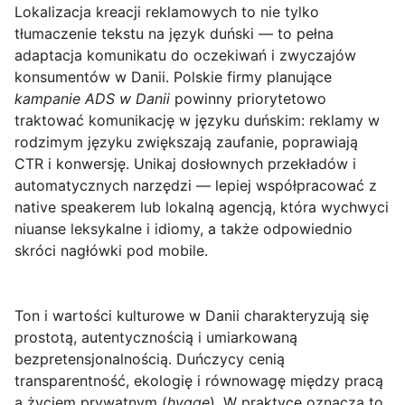
Lokalizacja kreacji reklamowych
to nie tylko
tłumaczenie tekstu na język duński — to pełna
adaptacja komunikatu do oczekiwań i zwyczajów
konsumentów w Danii. Polskie firmy planujące
kampanie ADS w Danii
powinny priorytetowo
traktować komunikację w języku duńskim: reklamy w
rodzimym języku zwiększają zaufanie, poprawiają
CTR i konwersję. Unikaj dosłownych przekładów i
automatycznych narzędzi — lepiej współpracować z
native speakerem lub lokalną agencją, która wychwyci
niuanse leksykalne i idiomy, a także odpowiednio
skróci nagłówki pod mobile.
Ton i wartości kulturowe w Danii charakteryzują się
prostotą, autentycznością i umiarkowaną
bezpretensjonalnością. Duńczycy cenią
transparentność, ekologię i równowagę między pracą
a życiem prywatnym (
hygge
). W praktyce oznacza to,