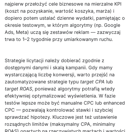
najpierw przełożyć cele biznesowe na mierzalne KPI
(koszt na pozyskanie, wartość koszyka, marża) i
dopiero potem ustalać dzienne wydatki, pamiętając o
okresie testowym, w którym algorytmy (np. Google
Ads, Meta) uczą się zestawów reklam — zazwyczaj
trwa to 1–2 tygodnie przy umiarkowanym ruchu.
Strategie licytacji
należy dobierać zgodnie z
dostępnymi danymi i skalą kampanii. Gdy mamy
wystarczającą liczbę konwersji, warto przejść na
zautomatyzowane strategie typu
target CPA
lub
target ROAS
, ponieważ algorytmy potrafią wtedy
efektywniej optymalizować wyświetlenia. W fazie
testów lepsze może być manualne CPC lub enhanced
CPC — pozwalają kontrolować stawki i szybciej
sprawdzać hipotezy. Kluczowe jest też ustawienie
rozsądnych limitów (maksymalny CPA, minimalny
ROAS) opartych na rzeczywistych marżach i wartości