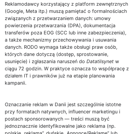
Reklamodawcy korzystający z platform zewnętrznych
(Google, Meta itp.) muszą pamiętać o formalnościach
związanych z przetwarzaniem danych:
umowy
powierzenia przetwarzania
(DPA), dokumentacja
transferów poza EOG (SCC lub inne zabezpieczenia),
a także mechanizmy przechowywania i usuwania
danych. RODO wymaga także obsługi praw osób,
których dane dotyczą (dostęp, sprostowanie,
usunięcie) i zgłaszania naruszeń do
Datatilsynet
w
ciągu 72 godzin. W praktyce oznacza to współpracę z
działem IT i prawników już na etapie planowania
kampanii.
Oznaczanie reklam
w Danii jest szczególnie istotne
przy formatach natywnych, influencer marketingu i
postach sponsorowanych — treści muszą być
jednoznacznie identyfikowalne jako reklama (np.
polskie „reklama”, duńskie „Annonce/Reklame” lub