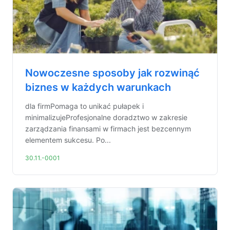
Nowoczesne sposoby jak rozwinąć
biznes w każdych warunkach
dla firmPomaga to unikać pułapek i
minimalizujeProfesjonalne doradztwo w zakresie
zarządzania finansami w firmach jest bezcennym
elementem sukcesu. Po...
30.11.-0001