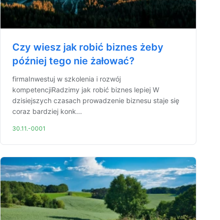
Czy wiesz jak robić biznes żeby
później tego nie żałować?
firmaInwestuj w szkolenia i rozwój
kompetencjiRadzimy jak robić biznes lepiej W
dzisiejszych czasach prowadzenie biznesu staje się
coraz bardziej konk...
30.11.-0001