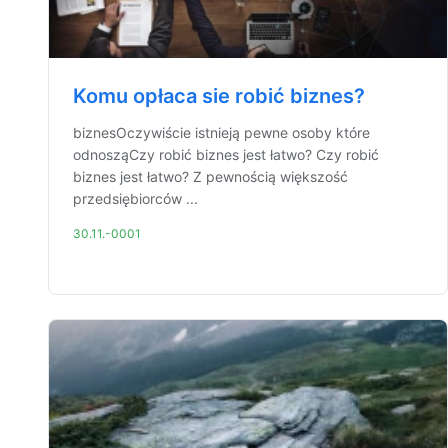
Komu opłaca sie robić biznes?
biznesOczywiście istnieją pewne osoby które
odnosząCzy robić biznes jest łatwo? Czy robić
biznes jest łatwo? Z pewnością większość
przedsiębiorców ...
30.11.-0001