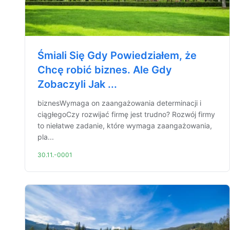
Śmiali Się Gdy Powiedziałem, że
Chcę robić biznes. Ale Gdy
Zobaczyli Jak ...
biznesWymaga on zaangażowania determinacji i
ciągłegoCzy rozwijać firmę jest trudno? Rozwój firmy
to niełatwe zadanie, które wymaga zaangażowania,
pla...
30.11.-0001