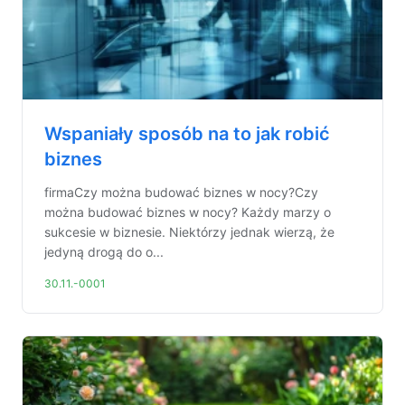
Wspaniały sposób na to jak robić
biznes
firmaCzy można budować biznes w nocy?Czy
można budować biznes w nocy? Każdy marzy o
sukcesie w biznesie. Niektórzy jednak wierzą, że
jedyną drogą do o...
30.11.-0001