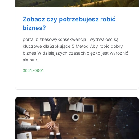
Zobacz czy potrzebujesz robić
biznes?
portal biznesowyKonsekwencja i wytrwałość są
kluczowe dlaSzokujące 5 Metod Aby robic dobry
biznes W dzisiejszych czasach ciężko jest wyróżnić
się na r...
30.11.-0001