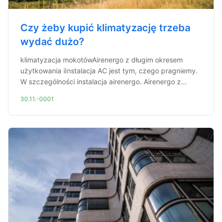
Czy żeby kupić klimatyzację trzeba
wydać dużo?
klimatyzacja mokotówAirenergo z długim okresem
użytkowania iInstalacja AC jest tym, czego pragniemy.
W szczególności instalacja airenergo. Airenergo z...
30.11.-0001