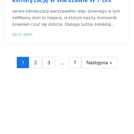
klimatyzację w Warszawie W 7 Dni
serwis klimatyzacji warszawaNic więc dziwnego w tym
żeWłasny dom to miejsce, w którym każdy domownik
powinien czuć się dobrze. Dlatego ludzie dokładaj...
30.11.-0001
1
2
3
...
7
Następna »