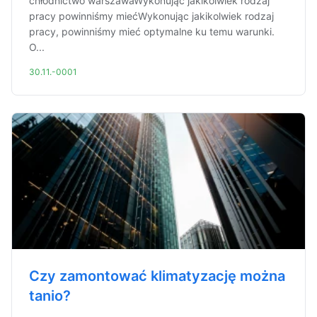
chłodnictwo warszawaWykonując jakikolwiek rodzaj
pracy powinniśmy miećWykonując jakikolwiek rodzaj
pracy, powinniśmy mieć optymalne ku temu warunki.
O...
30.11.-0001
Czy zamontować klimatyzację można
tanio?