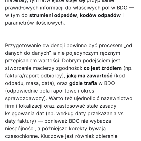
materiały, tym łatwiejsze staje się przypisanie
prawidłowych informacji do właściwych pól w BDO —
w tym do
strumieni odpadów
,
kodów odpadów
i
parametrów ilościowych.
Przygotowanie ewidencji powinno być procesem „od
danych do danych”, a nie pojedynczym ręcznym
przepisaniem wartości. Dobrym podejściem jest
stworzenie macierzy zgodności:
co jest źródłem
(np.
faktura/raport odbiorcy),
jaką ma zawartość
(kod
odpadu, masa, data), oraz
gdzie trafia
w BDO
(odpowiednie pola raportowe i okres
sprawozdawczy). Warto też ujednolicić nazewnictwo
firm i lokalizacji oraz zastosować stałe zasady
księgowania dat (np. według daty przekazania vs.
daty faktury) — ponieważ BDO nie wybacza
niespójności, a późniejsze korekty bywają
czasochłonne. Kluczowe jest również zbieranie