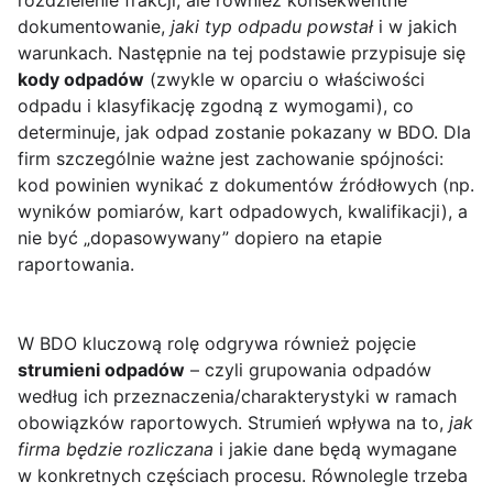
rozdzielenie frakcji, ale również konsekwentne
dokumentowanie,
jaki typ odpadu powstał
i w jakich
warunkach. Następnie na tej podstawie przypisuje się
kody odpadów
(zwykle w oparciu o właściwości
odpadu i klasyfikację zgodną z wymogami), co
determinuje, jak odpad zostanie pokazany w BDO. Dla
firm szczególnie ważne jest zachowanie spójności:
kod powinien wynikać z dokumentów źródłowych (np.
wyników pomiarów, kart odpadowych, kwalifikacji), a
nie być „dopasowywany” dopiero na etapie
raportowania.
W BDO kluczową rolę odgrywa również pojęcie
strumieni odpadów
– czyli grupowania odpadów
według ich przeznaczenia/charakterystyki w ramach
obowiązków raportowych. Strumień wpływa na to,
jak
firma będzie rozliczana
i jakie dane będą wymagane
w konkretnych częściach procesu. Równolegle trzeba