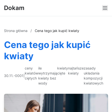
Dokam
Strona główna
/
Cena tego jak kupić kwiaty
Cena tego jak kupić
kwiaty
ceny
ile
kwiaty
najtańsze
zasady
kwiatów
wytrzymają
cięte
kwiaty
układania
30.11.-0001
|
ciętych
kwiaty bez
kompozycji
wody
kwiatowych