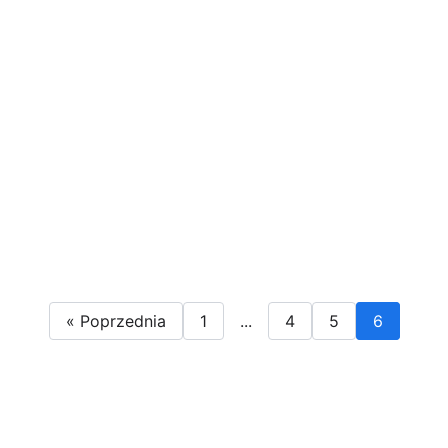
« Poprzednia
1
...
4
5
6