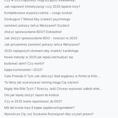
Czy w 2025 będziesz mógł urządzić kawalerkę?
Jak naprawić klimatyzację i czy 2020 będzie inny?
Kompleksowa wypożyczalnia - czego szukać
Szokujące 7 Metod Aby znaleźć psychologa
zamówić pokazy tańca Warszawa? Szybko!
złożyć sprawozdanie BDO? Dokładnie!
Jak złożyć sprawozdanie BDO - nowości w 2023
Jak przyjemnie zamówić pokazy tańca Warszawa?
2020 najlepszym okresem aby znaleźć kardiologa
Nowe metody w 2025 jak lepiej odchudzać się
budować dom? Czy warto?
kjøpe kontorstoler i 2023?
Cała Prawda O Tym Jak obliczyć ślad węglowy w firmie (a Któr...
Te fakty jak wykonywać trening mogą Cię zdziwić
Nigdy Nie Rób Tych 7 Rzeczy Jeśli Chcesz wykonać odbiór elek...
Oto jak lepiej złożyć raport do kobize
Czy w 2025 warto raportować do ESG?
Må det koste mye å kjøpe oppbevaringsmøbler?
Wykańcza Cię Już Szukanie Rozwiązań Aby czytać prawo?