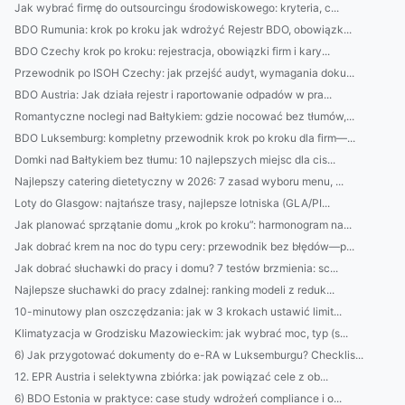
Jak wybrać firmę do outsourcingu środowiskowego: kryteria, c...
BDO Rumunia: krok po kroku jak wdrożyć Rejestr BDO, obowiązk...
BDO Czechy krok po kroku: rejestracja, obowiązki firm i kary...
Przewodnik po ISOH Czechy: jak przejść audyt, wymagania doku...
BDO Austria: Jak działa rejestr i raportowanie odpadów w pra...
Romantyczne noclegi nad Bałtykiem: gdzie nocować bez tłumów,...
BDO Luksemburg: kompletny przewodnik krok po kroku dla firm—...
Domki nad Bałtykiem bez tłumu: 10 najlepszych miejsc dla cis...
Najlepszy catering dietetyczny w 2026: 7 zasad wyboru menu, ...
Loty do Glasgow: najtańsze trasy, najlepsze lotniska (GLA/PI...
Jak planować sprzątanie domu „krok po kroku”: harmonogram na...
Jak dobrać krem na noc do typu cery: przewodnik bez błędów—p...
Jak dobrać słuchawki do pracy i domu? 7 testów brzmienia: sc...
Najlepsze słuchawki do pracy zdalnej: ranking modeli z reduk...
10-minutowy plan oszczędzania: jak w 3 krokach ustawić limit...
Klimatyzacja w Grodzisku Mazowieckim: jak wybrać moc, typ (s...
6) Jak przygotować dokumenty do e-RA w Luksemburgu? Checklis...
12. EPR Austria i selektywna zbiórka: jak powiązać cele z ob...
6) BDO Estonia w praktyce: case study wdrożeń compliance i o...