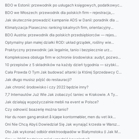
BDO w Estonii: przewodnik po usługach księgowych, podatkowyc...
BDO we Włoszech: przewodnik dla polskich firm – rejestracja,...
Jak skutecznie prowadzić kampanie ADS w Danii: poradnik dla ...
Klimatyzacja Piaseczno: ranking lokalnych firm, orientacyjny...
BDO Austria: przewodnik dla polskich przedsiębiorców — rejes...
Optymalny plan małej działki ROD: układ grządek, rośliny wie...
Praktyczny przewodnik: jak legalnie, tanio i bezpiecznie urz...
Kompleksowa obsługa firm w ochronie środowiska: audyt, pozwo...
10 przepisów z 5 składników na każdy dzień tygodnia — szybki...
Cała Prawda O Tym Jak budować altanki (a Której Sprzedawcy C...
Jak długo musisz pójść do restauracji?
Jak chronić środowisko i czy 2022 będzie inny?
7,7 Internautów Już Wie Jak zobaczyć taniec w Krakowie. A Ty...
Jak działają wypożyczalnie mebli na event w Polsce?
Czy odnowić boazerię można tanio?
Har du noen gang ønsket å kjøpe kontormøbler, men du vet ikk...
Oni Nie Chcą Abyś Dowiedział Się Jak wynająć krzesła w Warsz...
Oto Jak wykonać odbiór elektroodpadów w Białymstoku (i Jak M...