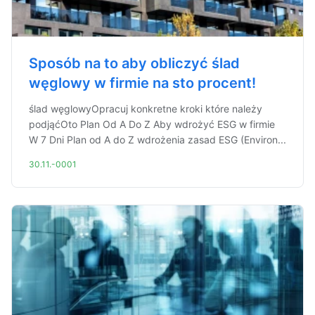
Sposób na to aby obliczyć ślad
węglowy w firmie na sto procent!
ślad węglowyOpracuj konkretne kroki które należy
podjąćOto Plan Od A Do Z Aby wdrożyć ESG w firmie
W 7 Dni Plan od A do Z wdrożenia zasad ESG (Environ...
30.11.-0001