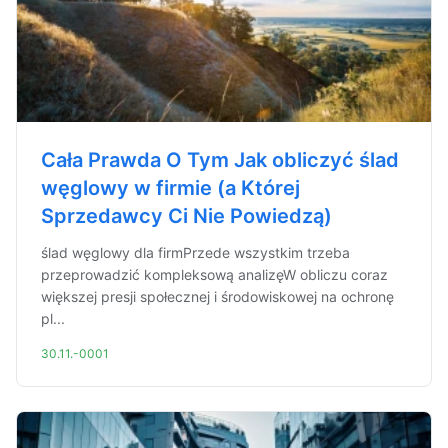
Cała Prawda O Tym Jak obliczyć ślad
węglowy w firmie (a Której
Sprzedawcy Ci Nie Powiedzą)
ślad węglowy dla firmPrzede wszystkim trzeba
przeprowadzić kompleksową analizęW obliczu coraz
większej presji społecznej i środowiskowej na ochronę
pl...
30.11.-0001