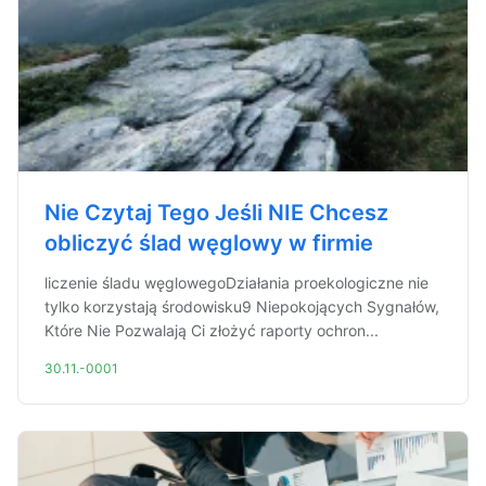
Nie Czytaj Tego Jeśli NIE Chcesz
obliczyć ślad węglowy w firmie
liczenie śladu węglowegoDziałania proekologiczne nie
tylko korzystają środowisku9 Niepokojących Sygnałów,
Które Nie Pozwalają Ci złożyć raporty ochron...
30.11.-0001