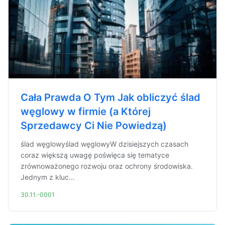
Cała Prawda O Tym Jak obliczyć ślad
węglowy w firmie (a Której
Sprzedawcy Ci Nie Powiedzą)
ślad węglowyślad węglowyW dzisiejszych czasach
coraz większą uwagę poświęca się tematyce
zrównoważonego rozwoju oraz ochrony środowiska.
Jednym z kluc...
30.11.-0001