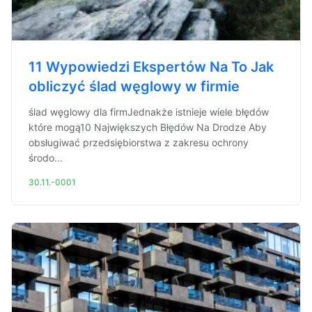
11 Wypowiedzi Ekspertów Na To Jak
obliczyć ślad węglowy w firmie
ślad węglowy dla firmJednakże istnieje wiele błędów
które mogą10 Największych Błędów Na Drodze Aby
obsługiwać przedsiębiorstwa z zakresu ochrony
środo...
30.11.-0001