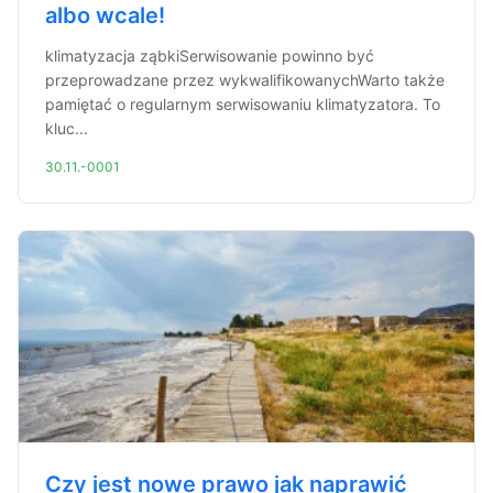
albo wcale!
klimatyzacja ząbkiSerwisowanie powinno być
przeprowadzane przez wykwalifikowanychWarto także
pamiętać o regularnym serwisowaniu klimatyzatora. To
kluc...
30.11.-0001
Czy jest nowe prawo jak naprawić