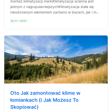
montaż klimatyzacji markiKlimatyzacja ścienna jest
jednym z najpopularniejszychKlimatyzacja stała się
nieodzownym elementem zarówno w biurach, jak i m...
30.11.-0001
Oto Jak zamontować klime w
łomiankach (i Jak Możesz To
Skopiować)