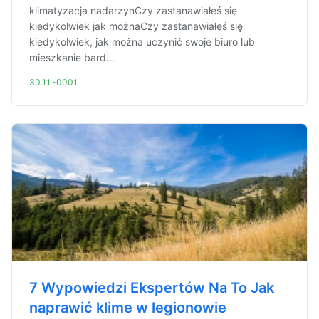
klimatyzacja nadarzynCzy zastanawiałeś się
kiedykolwiek jak możnaCzy zastanawiałeś się
kiedykolwiek, jak można uczynić swoje biuro lub
mieszkanie bard...
30.11.-0001
7 Wypowiedzi Ekspertów Na To Jak
naprawić klime w legionowie