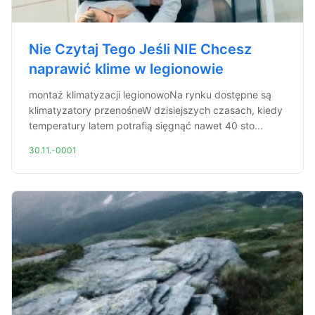
Nie Czytaj Tego Jeśli NIE Chcesz
naprawić klime w legionowie
montaż klimatyzacji legionowoNa rynku dostępne są
klimatyzatory przenośneW dzisiejszych czasach, kiedy
temperatury latem potrafią sięgnąć nawet 40 sto...
30.11.-0001