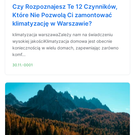
Czy Rozpoznajesz Te 12 Czynników,
Które Nie Pozwolą Ci zamontować
klimatyzację w Warszawie?
klimatyzacja warszawaZależy nam na świadczeniu
wysokiej jakościKlimatyzacja domowa jest obecnie
koniecznością w wielu domach, zapewniając zarówno
komf...
30.11.-0001