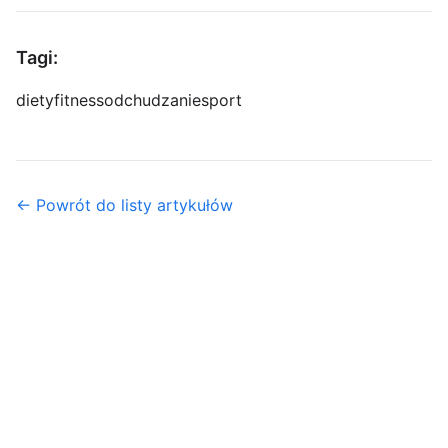
Tagi:
diety
fitness
odchudzanie
sport
← Powrót do listy artykułów