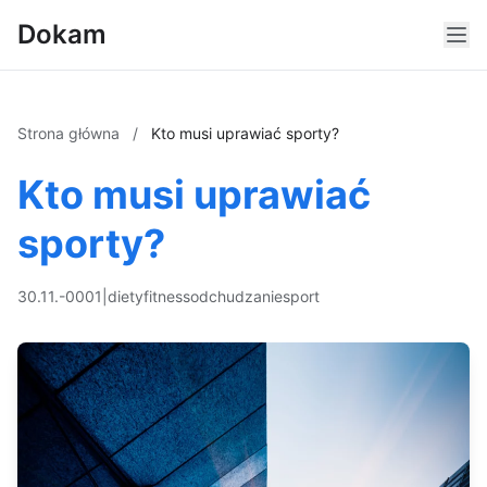
Dokam
Strona główna
/
Kto musi uprawiać sporty?
Kto musi uprawiać
sporty?
30.11.-0001
|
diety
fitness
odchudzanie
sport