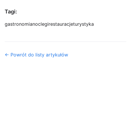
Tagi:
gastronomia
noclegi
restauracje
turystyka
← Powrót do listy artykułów