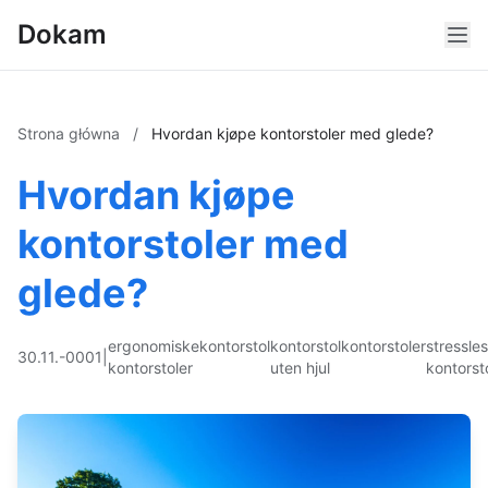
Dokam
Strona główna
/
Hvordan kjøpe kontorstoler med glede?
Hvordan kjøpe
kontorstoler med
glede?
ergonomiske
kontorstol
kontorstol
kontorstoler
stressle
30.11.-0001
|
kontorstoler
uten hjul
kontorst