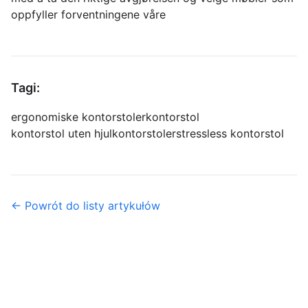
oppfyller forventningene våre
Tagi:
ergonomiske kontorstoler
kontorstol
kontorstol uten hjul
kontorstoler
stressless kontorstol
← Powrót do listy artykułów