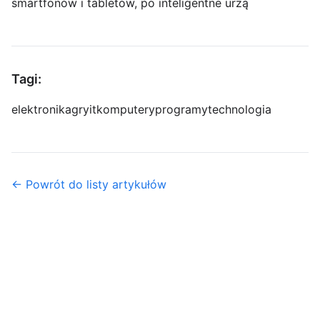
smartfonów i tabletów, po inteligentne urzą
Tagi:
elektronika
gry
it
komputery
programy
technologia
← Powrót do listy artykułów