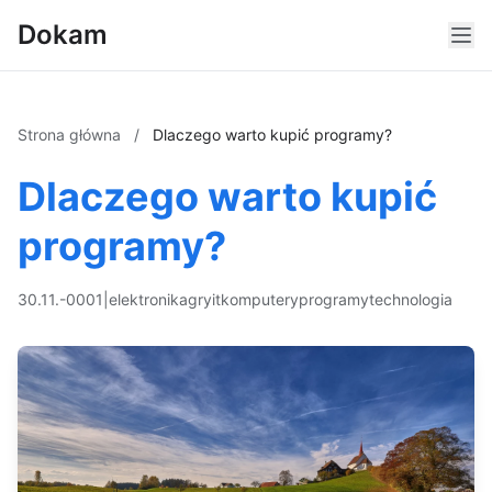
Dokam
Strona główna
/
Dlaczego warto kupić programy?
Dlaczego warto kupić
programy?
30.11.-0001
|
elektronika
gry
it
komputery
programy
technologia