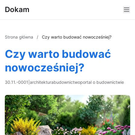
Dokam
Strona główna
/
Czy warto budować nowocześniej?
Czy warto budować
nowocześniej?
30.11.-0001
|
architektura
budownictwo
portal o budownictwie