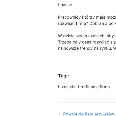
finanse
Pracownicy którzy mają możl
rozwijać firmę? Dobrze albo 
W dzisiejszych czasach, aby 
Trzeba cały czas rozwijać si
najnowsze trendy na rynku. W
Tagi:
biznes
dla firm
finanse
firma
← Powrót do listy artykułów