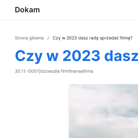
Dokam
Strona główna
/
Czy w 2023 dasz radę sprzedać firmę?
Czy w 2023 dasz
30.11.-0001
|
biznes
dla firm
finanse
firma