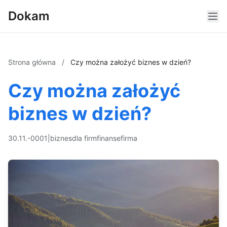
Dokam
Strona główna
/
Czy można założyć biznes w dzień?
Czy można założyć
biznes w dzień?
30.11.-0001
|
biznes
dla firm
finanse
firma