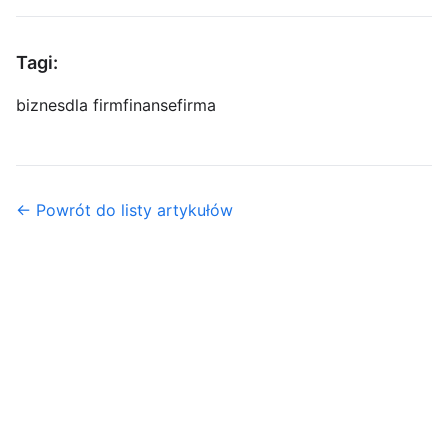
Tagi:
biznes
dla firm
finanse
firma
← Powrót do listy artykułów