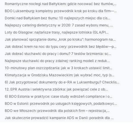
Romantyczne noclegi nad Bałtykiem: gdzie nocować bez tłumów,...
BDO Luksemburg: kompletny przewodnik krok po kroku dla firm—...
Domki nad Bałtykiem bez tłumu: 10 najlepszych miejsc dla cis...
Najlepszy catering dietetyczny w 2026: 7 zasad wyboru menu, ...
Loty do Glasgow: najtańsze trasy, najlepsze lotniska (GLA/PI...
Jak planować sprzątanie domu „krok po kroku”: harmonogram na...
Jak dobrać krem na noc do typu cery: przewodnik bez błędów—p...
Jak dobrać słuchawki do pracy i domu? 7 testów brzmienia: sc...
Najlepsze słuchawki do pracy zdalnej: ranking modeli z reduk...
10-minutowy plan oszczędzania: jak w 3 krokach ustawić limit...
Klimatyzacja w Grodzisku Mazowieckim: jak wybrać moc, typ (s...
6) Jak przygotować dokumenty do e-RA w Luksemburgu? Checklis...
12. EPR Austria i selektywna zbiórka: jak powiązać cele z ob...
6) BDO Estonia w praktyce: case study wdrożeń compliance i o...
BDO w Estonii: przewodnik po usługach księgowych, podatkowyc...
BDO we Włoszech: przewodnik dla polskich firm – rejestracja,...
Jak skutecznie prowadzić kampanie ADS w Danii: poradnik dla ...
Klimatyzacja Piaseczno: ranking lokalnych firm, orientacyjny...
BDO Austria: przewodnik dla polskich przedsiębiorców — rejes...