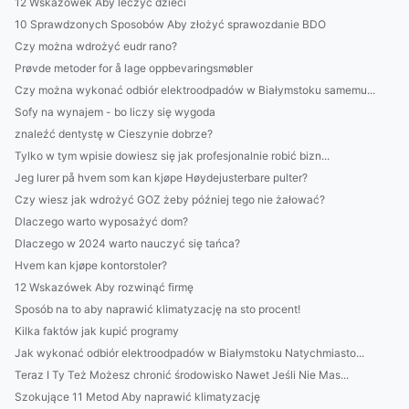
12 Wskazówek Aby leczyć dzieci
10 Sprawdzonych Sposobów Aby złożyć sprawozdanie BDO
Czy można wdrożyć eudr rano?
Prøvde metoder for å lage oppbevaringsmøbler
Czy można wykonać odbiór elektroodpadów w Białymstoku samemu...
Sofy na wynajem - bo liczy się wygoda
znaleźć dentystę w Cieszynie dobrze?
Tylko w tym wpisie dowiesz się jak profesjonalnie robić bizn...
Jeg lurer på hvem som kan kjøpe Høydejusterbare pulter?
Czy wiesz jak wdrożyć GOZ żeby później tego nie żałować?
Dlaczego warto wyposażyć dom?
Dlaczego w 2024 warto nauczyć się tańca?
Hvem kan kjøpe kontorstoler?
12 Wskazówek Aby rozwinąć firmę
Sposób na to aby naprawić klimatyzację na sto procent!
Kilka faktów jak kupić programy
Jak wykonać odbiór elektroodpadów w Białymstoku Natychmiasto...
Teraz I Ty Też Możesz chronić środowisko Nawet Jeśli Nie Mas...
Szokujące 11 Metod Aby naprawić klimatyzację