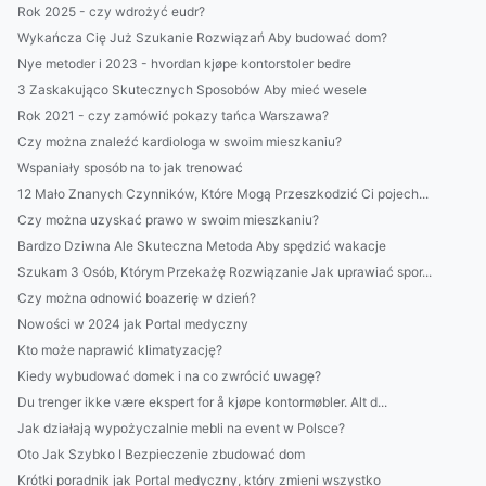
Rok 2025 - czy wdrożyć eudr?
Wykańcza Cię Już Szukanie Rozwiązań Aby budować dom?
Nye metoder i 2023 - hvordan kjøpe kontorstoler bedre
3 Zaskakująco Skutecznych Sposobów Aby mieć wesele
Rok 2021 - czy zamówić pokazy tańca Warszawa?
Czy można znaleźć kardiologa w swoim mieszkaniu?
Wspaniały sposób na to jak trenować
12 Mało Znanych Czynników, Które Mogą Przeszkodzić Ci pojech...
Czy można uzyskać prawo w swoim mieszkaniu?
Bardzo Dziwna Ale Skuteczna Metoda Aby spędzić wakacje
Szukam 3 Osób, Którym Przekażę Rozwiązanie Jak uprawiać spor...
Czy można odnowić boazerię w dzień?
Nowości w 2024 jak Portal medyczny
Kto może naprawić klimatyzację?
Kiedy wybudować domek i na co zwrócić uwagę?
Du trenger ikke være ekspert for å kjøpe kontormøbler. Alt d...
Jak działają wypożyczalnie mebli na event w Polsce?
Oto Jak Szybko I Bezpieczenie zbudować dom
Krótki poradnik jak Portal medyczny, który zmieni wszystko