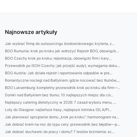
Najnowsze artykuły
Jak wybrać firmę do outsourcingu środowiskowego: kryteria, c...
BDO Rumunia: krok po kroku jak wdrożyć Rejestr BDO, obowiązk...
BDO Czechy krok po kroku: rejestracja, obowiązki firm i kary...
Przewodnik po ISOH Czechy: jak przejść audyt, wymagania doku...
BDO Austria: Jak działa rejestr i raportowanie odpadów w pra...
Romantyczne noclegi nad Bałtykiem: gdzie nocować bez tłumów,...
BDO Luksemburg: kompletny przewodnik krok po kroku dla firm—...
Domki nad Bałtykiem bez tłumu: 10 najlepszych miejsc dla cis...
Najlepszy catering dietetyczny w 2026: 7 zasad wyboru menu, ...
Loty do Glasgow: najtańsze trasy, najlepsze lotniska (GLA/PI...
Jak planować sprzątanie domu „krok po kroku”: harmonogram na...
Jak dobrać krem na noc do typu cery: przewodnik bez błędów—p...
Jak dobrać słuchawki do pracy i domu? 7 testów brzmienia: sc...