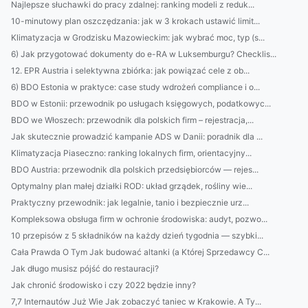
Najlepsze słuchawki do pracy zdalnej: ranking modeli z reduk...
10-minutowy plan oszczędzania: jak w 3 krokach ustawić limit...
Klimatyzacja w Grodzisku Mazowieckim: jak wybrać moc, typ (s...
6) Jak przygotować dokumenty do e-RA w Luksemburgu? Checklis...
12. EPR Austria i selektywna zbiórka: jak powiązać cele z ob...
6) BDO Estonia w praktyce: case study wdrożeń compliance i o...
BDO w Estonii: przewodnik po usługach księgowych, podatkowyc...
BDO we Włoszech: przewodnik dla polskich firm – rejestracja,...
Jak skutecznie prowadzić kampanie ADS w Danii: poradnik dla ...
Klimatyzacja Piaseczno: ranking lokalnych firm, orientacyjny...
BDO Austria: przewodnik dla polskich przedsiębiorców — rejes...
Optymalny plan małej działki ROD: układ grządek, rośliny wie...
Praktyczny przewodnik: jak legalnie, tanio i bezpiecznie urz...
Kompleksowa obsługa firm w ochronie środowiska: audyt, pozwo...
10 przepisów z 5 składników na każdy dzień tygodnia — szybki...
Cała Prawda O Tym Jak budować altanki (a Której Sprzedawcy C...
Jak długo musisz pójść do restauracji?
Jak chronić środowisko i czy 2022 będzie inny?
7,7 Internautów Już Wie Jak zobaczyć taniec w Krakowie. A Ty...