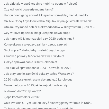
Jak działają wypożyczalnie mebli na event w Polsce?
Czy odnowić boazerię można tanio?
Har du noen gang ønsket å kjøpe kontormøbler, men du vet ikk...
Oni Nie Chcą Abyś Dowiedział Się Jak wynająć krzesła w Warsz...
Oto Jak wykonać odbiór elektroodpadów w Białymstoku (i Jak M...
Czy w 2025 będziesz mógł urządzić kawalerkę?
Jak naprawić klimatyzację i czy 2020 będzie inny?
Kompleksowa wypożyczalnia - czego szukać
Szokujące 7 Metod Aby znaleźć psychologa
zamówić pokazy tańca Warszawa? Szybko!
złożyć sprawozdanie BDO? Dokładnie!
Jak złożyć sprawozdanie BDO - nowości w 2023
Jak przyjemnie zamówić pokazy tańca Warszawa?
2020 najlepszym okresem aby znaleźć kardiologa
Nowe metody w 2025 jak lepiej odchudzać się
budować dom? Czy warto?
kjøpe kontorstoler i 2023?
Cała Prawda O Tym Jak obliczyć ślad węglowy w firmie (a Któr...
Te fakty jak wykonywać trening mogą Cię zdziwić