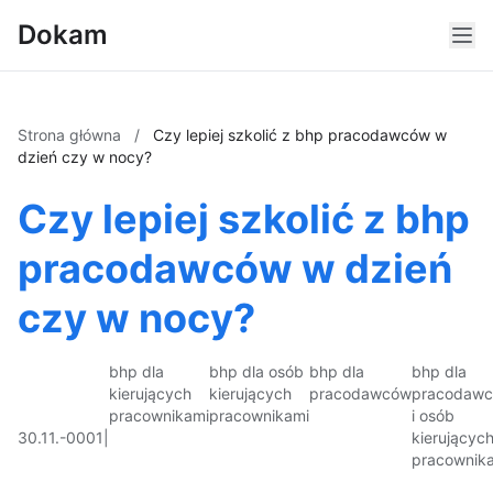
Dokam
Strona główna
/
Czy lepiej szkolić z bhp pracodawców w
dzień czy w nocy?
Czy lepiej szkolić z bhp
pracodawców w dzień
czy w nocy?
bhp dla
bhp dla osób
bhp dla
bhp dla
kierujących
kierujących
pracodawców
pracodaw
pracownikami
pracownikami
i osób
30.11.-0001
|
kierującyc
pracownik