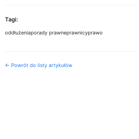
Tagi:
oddłużenia
porady prawne
prawnicy
prawo
← Powrót do listy artykułów