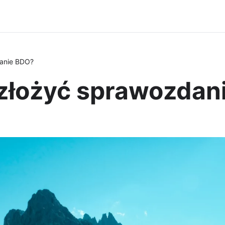
danie BDO?
 złożyć sprawozda