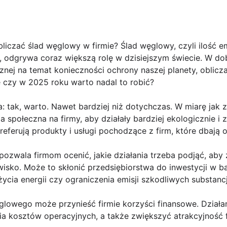
iczać ślad węglowy w firmie? Ślad węglowy, czyli ilość e
, odgrywa coraz większą rolę w dzisiejszym świecie. W do
nej na temat konieczności ochrony naszej planety, oblicz
le czy w 2025 roku warto nadal to robić?
 tak, warto. Nawet bardziej niż dotychczas. W miarę jak z
ja społeczna na firmy, aby działały bardziej ekologicznie i
 preferują produkty i usługi pochodzące z firm, które dbają 
ozwala firmom ocenić, jakie działania trzeba podjąć, aby
sko. Może to skłonić przedsiębiorstwa do inwestycji w ba
życia energii czy ograniczenia emisji szkodliwych substanc
ęglowego może przynieść firmie korzyści finansowe. Dział
ia kosztów operacyjnych, a także zwiększyć atrakcyjność 