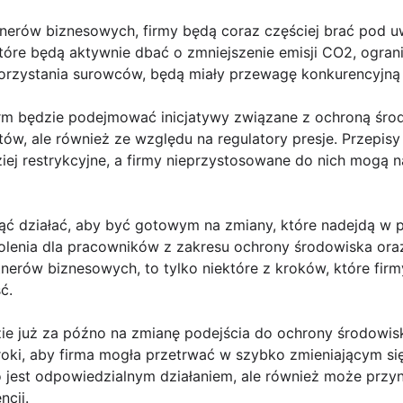
nerów biznesowych, firmy będą coraz częściej brać pod 
tóre będą aktywnie dbać o zmniejszenie emisji CO2, ogran
orzystania surowców, będą miały przewagę konkurencyjną 
irm będzie podejmować inicjatywy związane z ochroną środ
tów, ale również ze względu na regulatory presje. Przepis
iej restrykcyjne, a firmy nieprzystosowane do nich mogą 
ząć działać, aby być gotowym na zmiany, które nadejdą w p
kolenia dla pracowników z zakresu ochrony środowiska o
nerów biznesowych, to tylko niektóre z kroków, które fir
ć.
 już za późno na zmianę podejścia do ochrony środowiska.
oki, aby firma mogła przetrwać w szybko zmieniającym s
 jest odpowiedzialnym działaniem, ale również może przyn
ncji.