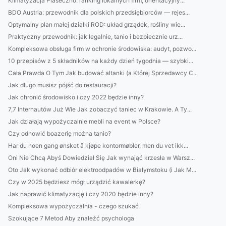
Klimatyzacja Piaseczno: ranking lokalnych firm, orientacyjny...
BDO Austria: przewodnik dla polskich przedsiębiorców — rejes...
Optymalny plan małej działki ROD: układ grządek, rośliny wie...
Praktyczny przewodnik: jak legalnie, tanio i bezpiecznie urz...
Kompleksowa obsługa firm w ochronie środowiska: audyt, pozwo...
10 przepisów z 5 składników na każdy dzień tygodnia — szybki...
Cała Prawda O Tym Jak budować altanki (a Której Sprzedawcy C...
Jak długo musisz pójść do restauracji?
Jak chronić środowisko i czy 2022 będzie inny?
7,7 Internautów Już Wie Jak zobaczyć taniec w Krakowie. A Ty...
Jak działają wypożyczalnie mebli na event w Polsce?
Czy odnowić boazerię można tanio?
Har du noen gang ønsket å kjøpe kontormøbler, men du vet ikk...
Oni Nie Chcą Abyś Dowiedział Się Jak wynająć krzesła w Warsz...
Oto Jak wykonać odbiór elektroodpadów w Białymstoku (i Jak M...
Czy w 2025 będziesz mógł urządzić kawalerkę?
Jak naprawić klimatyzację i czy 2020 będzie inny?
Kompleksowa wypożyczalnia - czego szukać
Szokujące 7 Metod Aby znaleźć psychologa