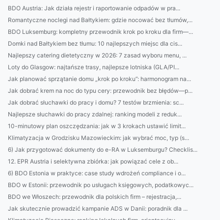
BDO Austria: Jak działa rejestr i raportowanie odpadów w pra...
Romantyczne noclegi nad Bałtykiem: gdzie nocować bez tłumów,...
BDO Luksemburg: kompletny przewodnik krok po kroku dla firm—...
Domki nad Bałtykiem bez tłumu: 10 najlepszych miejsc dla cis...
Najlepszy catering dietetyczny w 2026: 7 zasad wyboru menu, ...
Loty do Glasgow: najtańsze trasy, najlepsze lotniska (GLA/PI...
Jak planować sprzątanie domu „krok po kroku”: harmonogram na...
Jak dobrać krem na noc do typu cery: przewodnik bez błędów—p...
Jak dobrać słuchawki do pracy i domu? 7 testów brzmienia: sc...
Najlepsze słuchawki do pracy zdalnej: ranking modeli z reduk...
10-minutowy plan oszczędzania: jak w 3 krokach ustawić limit...
Klimatyzacja w Grodzisku Mazowieckim: jak wybrać moc, typ (s...
6) Jak przygotować dokumenty do e-RA w Luksemburgu? Checklis...
12. EPR Austria i selektywna zbiórka: jak powiązać cele z ob...
6) BDO Estonia w praktyce: case study wdrożeń compliance i o...
BDO w Estonii: przewodnik po usługach księgowych, podatkowyc...
BDO we Włoszech: przewodnik dla polskich firm – rejestracja,...
Jak skutecznie prowadzić kampanie ADS w Danii: poradnik dla ...