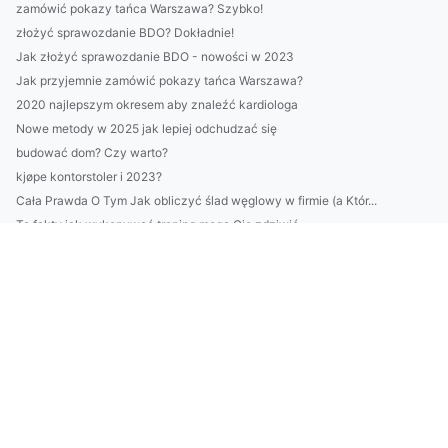
zamówić pokazy tańca Warszawa? Szybko!
złożyć sprawozdanie BDO? Dokładnie!
Jak złożyć sprawozdanie BDO - nowości w 2023
Jak przyjemnie zamówić pokazy tańca Warszawa?
2020 najlepszym okresem aby znaleźć kardiologa
Nowe metody w 2025 jak lepiej odchudzać się
budować dom? Czy warto?
kjøpe kontorstoler i 2023?
Cała Prawda O Tym Jak obliczyć ślad węglowy w firmie (a Któr...
Te fakty jak wykonywać trening mogą Cię zdziwić
Nigdy Nie Rób Tych 7 Rzeczy Jeśli Chcesz wykonać odbiór elek...
Oto jak lepiej złożyć raport do kobize
Czy w 2025 warto raportować do ESG?
Må det koste mye å kjøpe oppbevaringsmøbler?
Wykańcza Cię Już Szukanie Rozwiązań Aby czytać prawo?
Tylko tutaj więcej informacji o tym jak kupić firmę
Wycena tego jak raportować do cbam
Jak w 2025 nauczyć się tańca na sto procent!
budować nowocześniej? Jak ekspert!