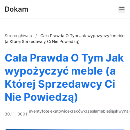
Dokam
Strona główna
/
Cała Prawda O Tym Jak wypożyczyć meble
(a Której Sprzedawcy Ci Nie Powiedzą)
Cała Prawda O Tym Jak
wypożyczyć meble (a
Której Sprzedawcy Ci
Nie Powiedzą)
eventy
fotele
katowice
kraków
krzesła
meble
śląsk
wyna
30.11.-0001
|