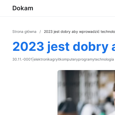
Dokam
Strona główna
/
2023 jest dobry aby wprowadzić technolo
2023 jest dobry
30.11.-0001
|
elektronika
gry
it
komputery
programy
technologia