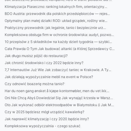
Klimatyzacja Piaseczno: ranking lokalnych firm, orientacyjny...
BDO Austria: przewodnik dla polskich przedsiębiorców — rejes...
Optymalny plan małej działki ROD: układ grządek, rośliny wie...
Praktyczny przewodnik: jak legalnie, tanio i bezpiecznie urz...
Kompleksowa obsługa firm w ochronie środowiska: audyt, pozwo...
10 przepisów z 5 składników na każdy dzień tygodnia — szybki...
Cała Prawda O Tym Jak budować altanki (a Której Sprzedawcy C...
Jak długo musisz pójść do restauracji?
Jak chronić środowisko i czy 2022 będzie inny?
7,7 Internautów Już Wie Jak zobaczyć taniec w Krakowie. A Ty...
Jak działają wypożyczalnie mebli na event w Polsce?
Czy odnowić boazerię można tanio?
Har du noen gang ønsket å kjøpe kontormøbler, men du vet ikk...
Oni Nie Chcą Abyś Dowiedział Się Jak wynająć krzesła w Warsz...
Oto Jak wykonać odbiór elektroodpadów w Białymstoku (i Jak M...
Czy w 2025 będziesz mógł urządzić kawalerkę?
Jak naprawić klimatyzację i czy 2020 będzie inny?
Kompleksowa wypożyczalnia - czego szukać