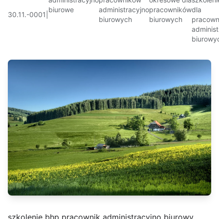
biurowe
administracyjno
pracowników
dla
30.11.-0001
|
biurowych
biurowych
pracown
administ
biurowy
szkolenie bhp pracownik administracyjno biurowy