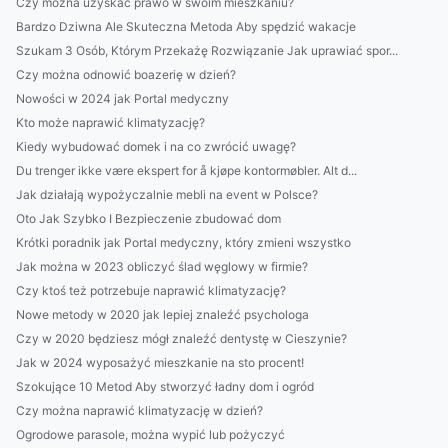
Czy można uzyskać prawo w swoim mieszkaniu?
Bardzo Dziwna Ale Skuteczna Metoda Aby spędzić wakacje
Szukam 3 Osób, Którym Przekażę Rozwiązanie Jak uprawiać spor...
Czy można odnowić boazerię w dzień?
Nowości w 2024 jak Portal medyczny
Kto może naprawić klimatyzację?
Kiedy wybudować domek i na co zwrócić uwagę?
Du trenger ikke være ekspert for å kjøpe kontormøbler. Alt d...
Jak działają wypożyczalnie mebli na event w Polsce?
Oto Jak Szybko I Bezpieczenie zbudować dom
Krótki poradnik jak Portal medyczny, który zmieni wszystko
Jak można w 2023 obliczyć ślad węglowy w firmie?
Czy ktoś też potrzebuje naprawić klimatyzację?
Nowe metody w 2020 jak lepiej znaleźć psychologa
Czy w 2020 będziesz mógł znaleźć dentystę w Cieszynie?
Jak w 2024 wyposażyć mieszkanie na sto procent!
Szokujące 10 Metod Aby stworzyć ładny dom i ogród
Czy można naprawić klimatyzację w dzień?
Ogrodowe parasole, można wypić lub pożyczyć