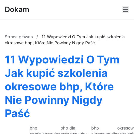
Dokam
Strona główna
/
11 Wypowiedzi O Tym Jak kupić szkolenia
okresowe bhp, Które Nie Powinny Nigdy Paść
11 Wypowiedzi O Tym
Jak kupić szkolenia
okresowe bhp, Które
Nie Powinny Nigdy
Paść
bhp
bhp dla
bhp
okresow
administracyjno
pracowników
okresowe dla
szkoleni