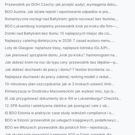
Przewodnik po ISOH Czechy: jak przejść audyt, wymagania doku...
BDO Austria: Jak działa rejestr i raportowanie odpadów w pra...
Romantyczne noclegi nad Bałtykiem: gdzie nocować bez tłumów,...
BDO Luksemburg: kompletny przewodnik krok po kroku dla firm—...
Domki nad Bałtykiem bez tłumu: 10 najlepszych miejsc dla cis...
Najlepszy catering dietetyczny w 2026: 7 zasad wyboru menu, ...
Loty do Glasgow: najtańsze trasy, najlepsze lotniska (GLA/PI...
Jak planować sprzątanie domu „krok po kroku”: harmonogram na...
Jak dobrać krem na noc do typu cery: przewodnik bez błędów—p...
Jak dobrać słuchawki do pracy i domu? 7 testów brzmienia: sc...
Najlepsze słuchawki do pracy zdalnej: ranking modeli z reduk...
10-minutowy plan oszczędzania: jak w 3 krokach ustawić limit...
Klimatyzacja w Grodzisku Mazowieckim: jak wybrać moc, typ (s...
6) Jak przygotować dokumenty do e-RA w Luksemburgu? Checklis...
12. EPR Austria i selektywna zbiórka: jak powiązać cele z ob...
6) BDO Estonia w praktyce: case study wdrożeń compliance i o...
BDO w Estonii: przewodnik po usługach księgowych, podatkowyc...
BDO we Włoszech: przewodnik dla polskich firm – rejestracja,...
Jak skutecznie prowadzić kampanie ADS w Danii: poradnik dla ...